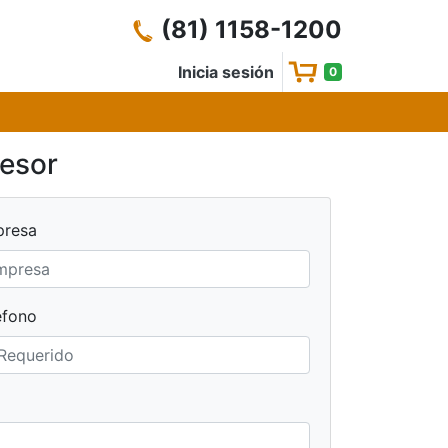
(81) 1158-1200
Inicia sesión
0
sesor
resa
éfono